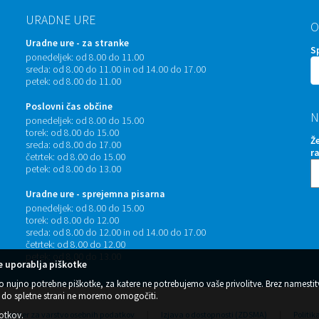
URADNE URE
O
Uradne ure - za stranke
S
ponedeljek:
od 8.00 do 11.00
sreda:
od 8.00 do 11.00 in od 14.00 do 17.00
petek:
od 8.00 do 11.00
Poslovni čas občine
N
ponedeljek:
od 8.00 do 15.00
torek:
od 8.00 do 15.00
Ž
sreda:
od 8.00 do 17.00
r
četrtek:
od 8.00 do 15.00
petek:
od 8.00 do 13.00
Uradne ure - sprejemna pisarna
ponedeljek:
od 8.00 do 15.00
torek:
od 8.00 do 12.00
sreda:
od 8.00 do 12.00 in od 14.00 do 17.00
četrtek:
od 8.00 do 12.00
petek:
od 8.00 do 13.00
 uporablja piškotke
o nujno potrebne piškotke, za katere ne potrebujemo vaše privolitve. Brez namestit
do spletne strani ne moremo omogočiti.
kotkov
.
Center za varstvo osebnih podatkov
|
Izjava o dostopnosti (ZDSMA)
|
Politik