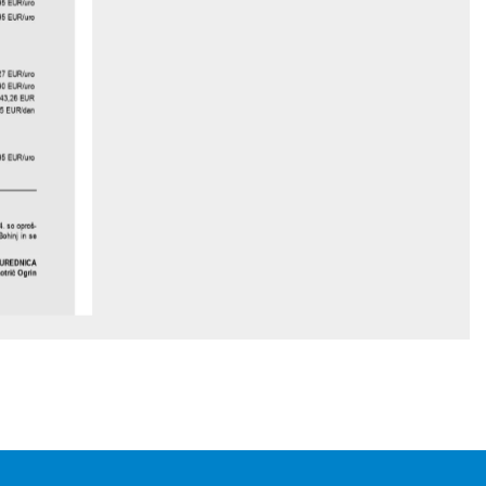
95 EUR/uro
95 EUR/uro
27 EUR/uro
90 EUR/uro
43,26 EUR
95 EUR/dan
95 EUR/uro
4. so oproš-
Bohinj in se
UREDNICA
otrič Ogrin