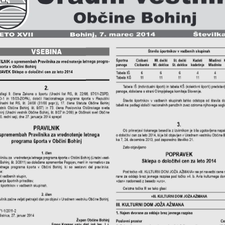
Ob
ine Bohinjč
ETO XVII
Bohinj,   .
marec     14
207
Š
VSEBINA
Število športnikov v vadbenih skupinah
Športna 
Cicibani
Ml. dečki
St. dečki
Kadeti
Mladinci  
LNIK o spremembah Pravilnika za vrednotenje letnega progra-
panoga
Cicibanke
Ml. deklice
St. deklice
kadetinje
Mladinke
orta v Občini Bohinj
VEK Sklepa o določitvi cen za leto 2014 
Tabela IŠ
6
6
6
4
4
Tabela KŠ
11
11
11
11
11
Tabela IŠ (individualni športi) in tabela KŠ (kolektivni športi) predstav
2.
panoge, določene s strani Olimpijskega komiteja Slovenije. 
lagi 9. člena Zakona o športu (Uradni list RS, št. 22/98, 97/01-ZSPD,
1  in  15/03-ZOPA),  določil  Nacionalnega  programa  športa  v  Republiki
Število športnikov v vadbenih skupinah lahko odstopa od števila d
Uradni list RS, št. 24/00 (31/00 popr.)), 17. člena Statuta Občine Bohinj
tabeli na podlagi določil nacionalnih panožnih zvez oziroma njihovega sogl
stnik Občine Bohinj, št. 8/07) in 73. člena Poslovnika Občinskega sveta
nj (Uradni vestnik Občine Bohinj, št. 8/07 in 2/09) je Občinski svet Občine
0. redni seji, dne 27. januarja 2014 sprejel 
3.
PRAVILNIK
Ob primerjavi tiskanega besedila z izvirnikom je bila ugotovljena nap
spremembah Pravilnika za vrednotenje letnega 
o določitvi cen za leto 2014, ki je bil objavljen v Uradnem vestniku Občine Bo
ka 7, 24. decembra 2013, pod zaporedno številko 21.
programa športa v Občini Bohinj
Zato objavljamo 
1. člen
POPRAVEK
ilniku za  vrednotenje letnega programa športa v Občini Bohinj (Uradni vest-
Sklepa o določitvi cen za leto 2014 
Bohinj, št. 3/2011) so določene spremembe Pogojev, meril in normativov za
etnega  programa  športa  v  Občini  Bohinj,  ki  so  sestavni  del  pravilnika.
e:
Pod točko »III. KULTURNI DOM JOŽA  AŽMANA« se pri navedbi cene n
st vadbenih skupin, 
rane za oddajo brez javnega razpisa pod točko »4. b. Avla kulturnega d
nje športnih prireditev, 
»dan« nadomesti z besedo »uro«.
o športnikov v vadbenih skupinah.
Celotna točka III se tako glasi:
2. člen 
»III. KULTURNI DOM JOŽA AŽMANA
vilnik začne veljati petnajsti dan po objavi v Uradnem vestniku Občine Bohinj.
III. KULTURNI DOM JOŽA AŽMANA
71-1/2011-2
1. Najem dvorane za oddajo brez javnega razpisa
istrica, 27. januar 2014
Župan Občine Bohinj
Poslovni prostor
Ce
Franc Kramar, univ. dipl. inž. les., l. r.