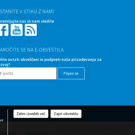
STANITE V STIKU Z NAMI
premljajte nas in nam sledite
AROČITE SE NA E-OBVESTILA
elite ostati obveščeni in podpreti naša prizadevanja za
azvoj?
Želim izvedeti več
Zapri obvestilo
ve
Zasnova, izvedba in vzdrževanje: Sigmateh d.o.o.
a piškotkov
|
Kazalo strani