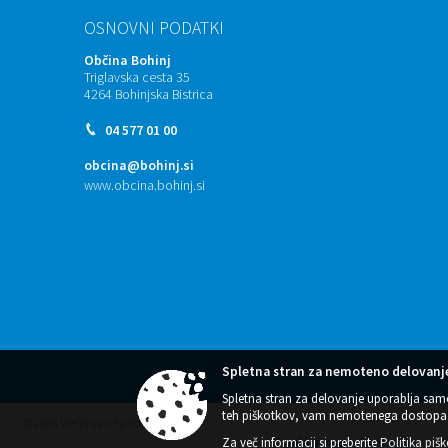
OSNOVNI PODATKI
Občina Bohinj
Triglavska cesta 35
4264 Bohinjska Bistrica
04 577 01 00
obcina@bohinj.si
www.obcina.bohinj.si
Spletna stran za nemoteno delovanje
Spletna stran za delovanje uporablja sam
teh piškotkov, vam nemotenega dostopa 
© 2026 Vse pravice pridržane
Za več informacij si preberite
Politika piš
Splošni pogoji spletne strani
|