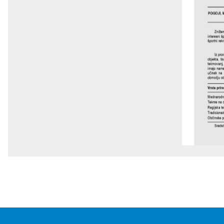
POGOJI, 
Znižan
interesni šp
športni rekr
Iz pro
objekta, t
tekmovanj, 
imajo namen
učinek na 
območju ob
Vrsta prire
Mednarodn
Tekme na d
Regijska t
Tradicional
Občinske pr
Sredst