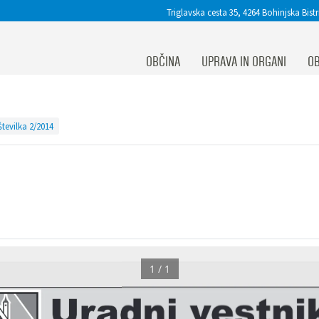
Triglavska cesta 35, 4264 Bohinjska Bistr
OBČINA
UPRAVA IN ORGANI
OB
Številka 2/2014
1 / 1
Uradni vestni