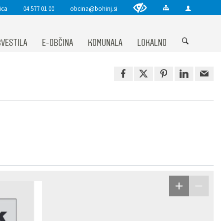
ica
04 577 01 00
obcina@bohinj.si
VESTILA
E-OBČINA
KOMUNALA
LOKALNO
k