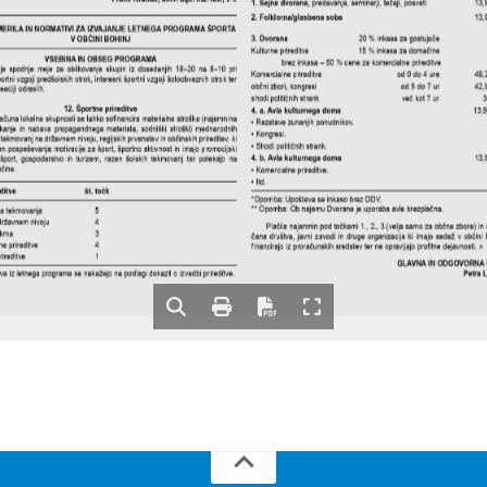
predavanja, seminarji, tečaji, posveti
13,
1. Sejna dvorana, 
13,
2. Folklorna/glasbena soba 
MERILA IN NORMATIVI ZA IZVAJANJE LETNEGA PROGRAMA ŠPORTA
20 % inkasa za gostujoče
3. Dvorana
V OBČINI BOHINJ
Kulturne prireditve
15 % inkasa za domačine
VSEBINA IN OBSEG PROGRAMA
brez inkasa – 50 % cene za komercialne prireditve
je spodnje meje za oblikovanje skupin iz dosedanjih 18–20 na 8–10 pri
Komercialne prireditve 
od 0 do 4 ure
48,
ortni vzgoji predšolskih otrok, interesni športni vzgoji šoloobveznih otrok ter
občni zbori, kongresi
od 5 do 7 ur
42,
eaciji odraslih.
shodi političnih strank
več kot 7 ur
3
12. Športne prireditve
13,
4. a. Avla kulturnega doma
računa lokalne skupnosti se lahko sofinancira materialne stroške (najemnina
• Razstave zunanjih ponudnikov. 
iskanje in nabava propagandnega materiala, sodniški stroški) mednarodnih
• Kongresi. 
tekmovanj na državnem nivoju, regijskih prvenstev in občinskih prireditev, ki
• Shodi političnih strank.
 pospeševanja motivacije za šport, športno aktivnost in imajo promocijski
13,
4. b. Avla kulturnega doma
šport, gospodarstvo in turizem, razen šolskih tekmovanj ter potekajo na
čine.
• Komercialne prireditve.
• Itd.
ditve
št. točk
*Opomba: Upošteva se inkaso brez DDV.
** Opomba: Ob najemu Dvorane je uporaba avle brezplačna. 
a tekmovanja
5
ržavnem nivoju
4
Plačila najemnin pod točkami 1., 2., 3.(velja samo za občne zbore) in 
ekma
3
čena društva, javni zavodi in druge organizacije ki imajo sedež v občini 
ne prireditve
4
financirajo iz proračunskih sredstev ter ne opravljajo profitne dejavnosti. »
ireditve
1
GLAVNA IN ODGOVORNA 
Petra L
va iz letnega programa se nakažejo na podlagi dokazil o izvedbi prireditve.