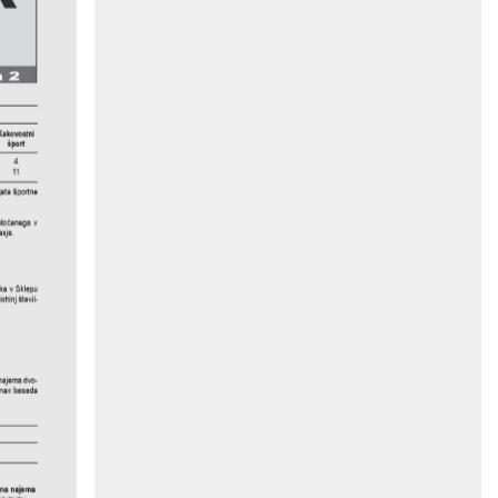
2tevilka
Kakovostni
šport
4
11
ljata športne
oločenega v
asja.
aka v Sklepu
hinj števil-
ajema dvo-
oma« beseda
na najema 