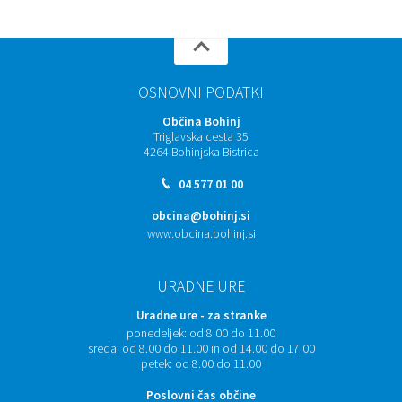
OSNOVNI PODATKI
Občina Bohinj
Triglavska cesta 35
4264 Bohinjska Bistrica
04 577 01 00
obcina@bohinj.si
www.obcina.bohinj.si
URADNE URE
Uradne ure - za stranke
ponedeljek:
od 8.00 do 11.00
sreda:
od 8.00 do 11.00 in od 14.00 do 17.00
petek:
od 8.00 do 11.00
Poslovni čas občine