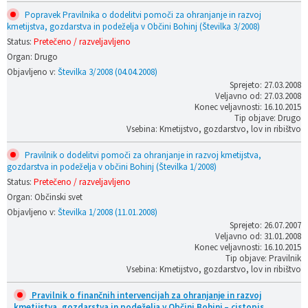
Popravek Pravilnika o dodelitvi pomoči za ohranjanje in razvoj
kmetijstva, gozdarstva in podeželja v Občini Bohinj (Številka 3/2008)
Status:
Pretečeno / razveljavljeno
Organ: Drugo
Objavljeno v:
Številka 3/2008 (04.04.2008)
Sprejeto: 27.03.2008
Veljavno od: 27.03.2008
Konec veljavnosti: 16.10.2015
Tip objave: Drugo
Vsebina: Kmetijstvo, gozdarstvo, lov in ribištvo
Pravilnik o dodelitvi pomoči za ohranjanje in razvoj kmetijstva,
gozdarstva in podeželja v občini Bohinj (Številka 1/2008)
Status:
Pretečeno / razveljavljeno
Organ: Občinski svet
Objavljeno v:
Številka 1/2008 (11.01.2008)
Sprejeto: 26.07.2007
Veljavno od: 31.01.2008
Konec veljavnosti: 16.10.2015
Tip objave: Pravilnik
Vsebina: Kmetijstvo, gozdarstvo, lov in ribištvo
Pravilnik o finančnih intervencijah za ohranjanje in razvoj
kmetijstva, gozdarstva in podeželja v Občini Bohinj – cistopis