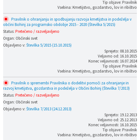
Tip objave: Pravilnik
Vsebina: Kmetijstvo, gozdarstvo, lov in ribištvo
Pravilnik o ohranjanju in spodbujanju razvoja kmetijstva in podeželja v
občini Bohinj za programsko obdobje 2015 - 2020 (Številka 5/2015)
Status:
Pretečeno / razveljavljeno
Organ: Občinski svet
Objavljeno v:
Številka 5/2015 (15.10.2015)
Sprejeto: 08.10.2015
Veljavno od: 16.10.2015
Konec veljavnosti: 16.07.2024
Tip objave: Pravilnik
Vsebina: Kmetijstvo, gozdarstvo, lov in ribištvo
Pravilnik o spremembi Pravilnika o dodelitvi pomoči za ohranjanje in
razvoj kmetijstva, gozdarstva in podeželja v Občini Bohinj (Številka 7/2013)
Status:
Pretečeno / razveljavljeno
Organ: Občinski svet
Objavljeno v:
Številka 7/2013 (24.12.2013)
Sprejeto: 19.12.2013
Veljavno od: 25.12.2013
Konec veljavnosti: 16.10.2015
Tip objave: Pravilnik
Vsebina: Kmetijstvo, gozdarstvo, lov in ribištvo