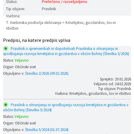
Status:
Pretečeno / razveljavljeno
Prostorski dokumenti
Skupna občinska uprava
Kontakt
Pogosta vprašanja
Lokacije defibrilatorjev
Tip objave:
Pravilnik
Vsebina:
7. Vsebinska področja delovanja > Kmetijstvo, gozdarstvo, lov in
Proračunski dokumenti
Civilna zaščita in požarna varnost
Merilniki hitrosti
ribištvo
Občinski predpisi
Števec kolesarjev
Predpisi, na katere predpis vpliva
Pravilnik o spremembah in dopolnitvah Pravilnika o ohranjanju in
Hišna in ledinska imena
spodbujanju razvoja kmetijstva in gozdarstva v občini Bohinj (Številka 2/2026)
Status:
Veljavno
Organ: Občinski svet
Objavljeno v:
Številka 2/2026 (09.02.2026)
Sprejeto: 29.01.2026
Veljavno od: 24.02.2026
Tip objave: Pravilnik
Vsebina: Kmetijstvo, gozdarstvo, lov in ribištvo
Pravilnik o ohranjanju in spodbujanju razvoja kmetijstva in gozdarstva v
občini Bohinj (Številka 5/2024)
Status:
Veljavno
Organ: Občinski svet
Objavljeno v:
Številka 5/2024 (01.07.2024)