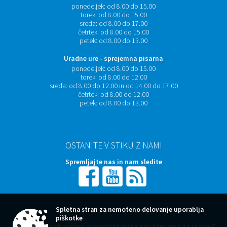
ponedeljek:
od 8.00 do 15.00
torek:
od 8.00 do 15.00
sreda:
od 8.00 do 17.00
četrtek:
od 8.00 do 15.00
petek:
od 8.00 do 13.00
Uradne ure - sprejemna pisarna
ponedeljek:
od 8.00 do 15.00
torek:
od 8.00 do 12.00
sreda:
od 8.00 do 12.00 in od 14.00 do 17.00
četrtek:
od 8.00 do 12.00
petek:
od 8.00 do 13.00
OSTANITE V STIKU Z NAMI
Spremljajte nas in nam sledite
NAROČITE SE NA E-OBVESTILA
Spletna stran za nemoteno delovanje uporablja
piškotke
Želite ostati obveščeni in podpreti naša prizadevanja za razvoj?