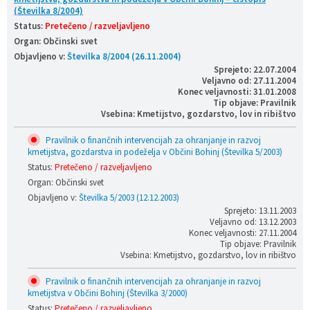
(Številka 8/2004)
Status:
Pretečeno / razveljavljeno
Organ: Občinski svet
Objavljeno v:
Številka 8/2004 (26.11.2004)
Sprejeto: 22.07.2004
Veljavno od: 27.11.2004
Konec veljavnosti: 31.01.2008
Tip objave: Pravilnik
Vsebina: Kmetijstvo, gozdarstvo, lov in ribištvo
Pravilnik o finančnih intervencijah za ohranjanje in razvoj
kmetijstva, gozdarstva in podeželja v Občini Bohinj (Številka 5/2003)
Status:
Pretečeno / razveljavljeno
Organ: Občinski svet
Objavljeno v:
Številka 5/2003 (12.12.2003)
Sprejeto: 13.11.2003
Veljavno od: 13.12.2003
Konec veljavnosti: 27.11.2004
Tip objave: Pravilnik
Vsebina: Kmetijstvo, gozdarstvo, lov in ribištvo
Pravilnik o finančnih intervencijah za ohranjanje in razvoj
kmetijstva v Občini Bohinj (Številka 3/2000)
Status:
Pretečeno / razveljavljeno