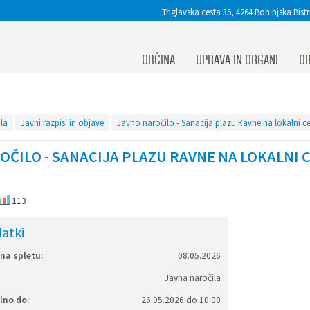
Triglavska cesta 35, 4264 Bohinjska Bistr
OBČINA
UPRAVA IN ORGANI
OB
la
Javni razpisi in objave
ČILO - SANACIJA PLAZU RAVNE NA LOKALNI CE
113
atki
na spletu:
08.05.2026
Javna naročila
lno do:
26.05.2026 do 10:00