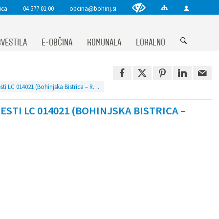
ica
04 577 01 00
obcina@bohinj.si
VESTILA
E-OBČINA
KOMUNALA
LOKALNO
Javno naročilo - Sanacija plazu Ravne na lokalni cesti LC 014021 (Bohinjska Bistrica – Ravne)
STI LC 014021 (BOHINJSKA BISTRICA –