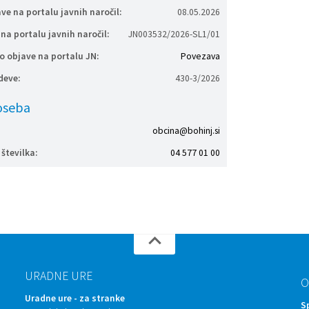
e na portalu javnih naročil:
08.05.2026
 na portalu javnih naročil:
JN003532/2026-SL1/01
 objave na portalu JN:
Povezava
deve:
430-3/2026
oseba
obcina@bohinj.si
številka:
04 577 01 00
URADNE URE
O
Uradne ure - za stranke
S